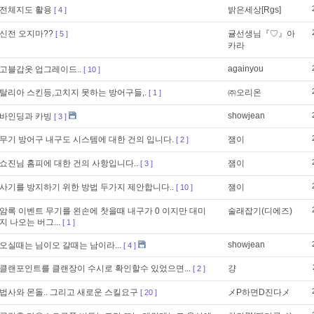
전체지도 활용
밝은세상[Rgs]
[ 4 ]
신전 오지마??
귤선생님『♡』아
[ 5 ]
카라
againyou
고블갑옷 업그레이드..
[ 10 ]
탈리아 스킨등,고치지 못하는 방어구들,.
㈜오리온
[ 1 ]
showjean
바인딩과 카빙
[ 3 ]
무기 방어구 내구도 시스템에 대한 건의 입니다.
잼이
[ 2 ]
쇼진님 홈피에 대한 건의 사항입니다..
잼이
[ 3 ]
사기를 방지하기 위한 방법 두가지 제안합니다..
잼이
[ 10 ]
암록 이벤트 무기를 왼손에 찻을때 내구가 0 이지만 대미
술래잡기(디에즈)
지 나오는 버그...
[ 1 ]
showjean
오실때는 님이오 갈때는 남이라...
[ 4 ]
클랜포인트를 클랜장이 수시로 확인할수 있었으면...
걍
[ 2 ]
법사와 몬돌.. 그리고 새로운 스킬요구
メP하면D진다メ
[ 20 ]