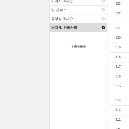
이미지 게시판
323
팁 앤 테크
322
동영상 게시판
버그 및 건의사항
321
320
adsense
319
318
317
316
315
314
313
312