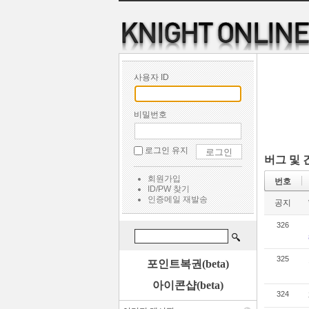
사용자 ID
비밀번호
로그인 유지
버그 및
회원가입
번호
ID/PW 찾기
인증메일 재발송
공지
326
325
포인트복권(beta)
아이콘샵(beta)
324