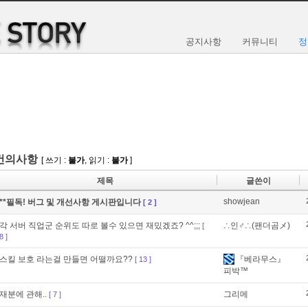
공지사항
커뮤니티
정
 건의사항
[ 쓰기 :
불가
, 읽기 :
불가
]
제목
글쓴이
showjean
**필독! 버그 및 개선사항 게시판입니다
[ 2 ]
각 서버 직업군 순위도 따로 볼수 있으면 재밌겠죠? ^^;;;
∴인♂∴(팬더곰メ)
[
8 ]
스킬 보호 라는걸 만들면 어떨까요??
『베라무스』
[ 13 ]
피박™
재분에 관해..
그리메
[ 7 ]