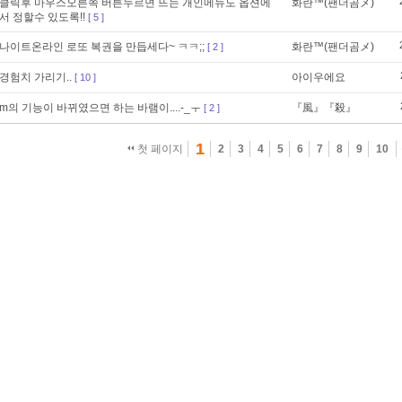
클릭후 마우스오른쪽 버튼누르면 뜨는 개인메뉴도 옵션에
화란™(팬더곰メ)
서 정할수 있도록!!
[ 5 ]
나이트온라인 로또 복권을 만듭세다~ ㅋㅋ;;
화란™(팬더곰メ)
[ 2 ]
경험치 가리기..
아이우에요
[ 10 ]
m의 기능이 바뀌였으면 하는 바램이....-_ㅜ
『風』『殺』
[ 2 ]
1
첫 페이지
2
3
4
5
6
7
8
9
10