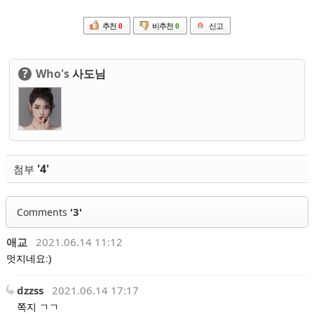
추천
0
비추천
0
신고
?
Who's
사도님
'4'
첨부
'3'
Comments
애교
2021.06.14 11:12
멋지네요:)
dzzss
2021.06.14 17:17
쪽지 ㄱㄱ