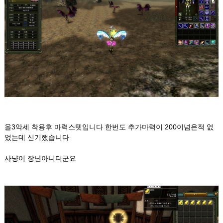
올3악세 착용후 마력스텟입니다 한번도 추가마력이 200이넘은적 없
었는데 신기했습니다
사냥이 장난아니더군요