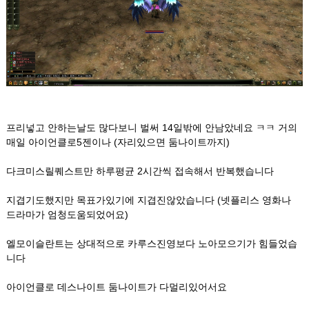
프리넣고 안하는날도 많다보니 벌써 14일밖에 안남았네요 ㅋㅋ 거의
매일 아이언클로5젠이나 (자리있으면 둠나이트까지)
다크미스릴퀘스트만 하루평균 2시간씩 접속해서 반복했습니다
지겹기도했지만 목표가있기에 지겹진않았습니다 (넷플리스 영화나
드라마가 엄청도움되었어요)
엘모이슬란트는 상대적으로 카루스진영보다 노아모으기가 힘들었습
니다
아이언클로 데스나이트 둠나이트가 다멀리있어서요