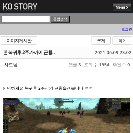
Menu
로그인
이미지게시판
크게
작게
복귀후 2주가까이 근황..
2021.06.09 23:02
사도님
댓글
3
조회 수
1954
추천 수
0
안녕하세요 복귀후 2주간의 근황올려봅니다 ㅋㅋ