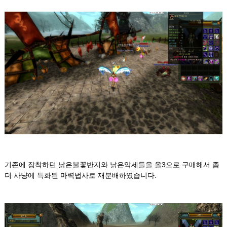
기존에 장착하던 낡은불꽃반지와 낡은악세들을 올3으로 구매해서 좀
더 사냥에 특화된 마력법사로 재분배하였습니다.