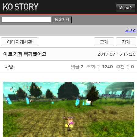
Menu
로그인
이미지게시판
크게
작게
아르 거점 복귀했어요
2017.07.16 17:26
나영
댓글
2
조회 수
1240
추천 수
0