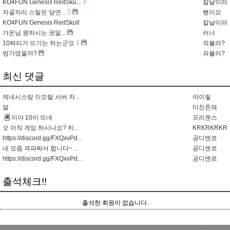
1
KO4FUN Genesis RedSku...
칼날이라
5
자골자리 스틸은 당연...
뻥이요
KO4FUN Genesis RedSkull
칼날이라
가온님 원하시는 귓말...
러너
1
10짜리가 뜨기는 하는군요
외불러?
방가였을까?
외불러?
최신 댓글
제네시스랑 이모탈 서버 차...
아이맇
말
미친존재
이야 10이 뜨네
프리젠스
오 아직 게임 하시나요? 히...
KRKRKRKR
https://discord.gg/FXQxvPd...
공디엔로
네 요즘 격파짜서 합니다~ ...
공디엔로
https://discord.gg/FXQxvPd...
공디엔로
출석체크!!
출석한 회원이 없습니다.