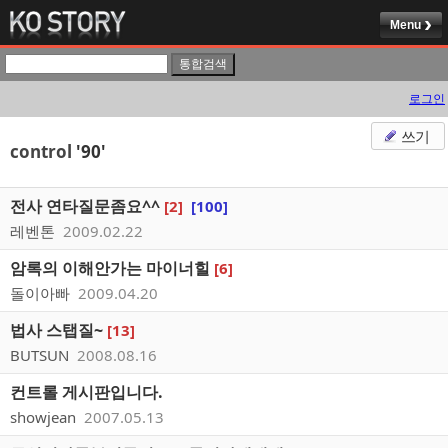
Menu
로그인
쓰기
control
'90'
전사 연타질문좀요^^
[2]
[100]
레벤톤
2009.02.22
암록의 이해안가는 마이너힐
[6]
돌이아빠
2009.04.20
법사 스탭질~
[13]
BUTSUN
2008.08.16
컨트롤 게시판입니다.
showjean
2007.05.13