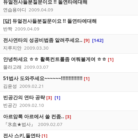
듀얼전사들분질문이요 !! 돌연타에대해
연습용아디
2009.04.09
[답] 듀얼전사들분질문이요 !! 돌연타에대해
반짝
2009.04.09
전사연타의 성공비법좀 알려주세요..
[9]
[142]
지루지안
2009.03.30
안녕하세요 ㅎㅎ 활록컨트롤좀 여쭤볼게여 ㅎㅎ
[1]
몰라고래
2009.03.07
51법사 도와주세요~~~~~~!!!!!!!!!!!!!!
[1]
김윤성
2009.02.21
빈공간의 연타 공략
[3]
[1]
빈공간
2009.02.10
아르암록 아르에서 쓸 컨좀..
[3]
『氷血★법사』
2009.02.07
전사 스키,돌연타
[1]