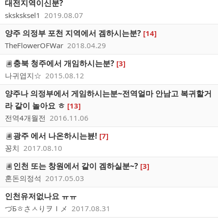
대전지역이신분?
sksksksel1
2019.08.07
양주 의정부 포천 지역에서 겜하시는분?
[14]
TheFlowerOFWar
2018.04.29
충북 청주에서 개임하시는분?
[3]
나귀엽지☆
2015.08.12
양주나 의정부에서 게임하시는분~전역얼마 안남고 복귀할거
라 같이 놀아요 ㅎ
[13]
전역4개월전
2016.11.06
광주 에서 나온하시는뷴!
[7]
꽁치
2017.08.10
인천 또는 창원에서 같이 겜하실분~?
[3]
혼돈의정석
2017.05.03
인천유저없나요 ㅠㅠ
づБㅎさㅅりヲＩメ
2017.08.31