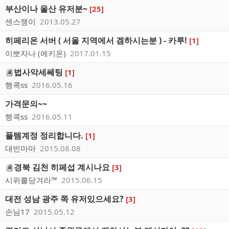
부산이나 울산 유저분~
[25]
센스쟁이
2013.05.27
히페리온 서버 ( 서울 지역에서 겜하시는분 ) - 카루!
[1]
이뽀자나 (에키온)
2017.01.15
법사악세쎄팅
[1]
행콕ss
2016.05.16
가격문의~~
행콕ss
2016.05.11
풀템계정 정리합니다.
[1]
대빈마마
2015.08.08
경북 김천 히페섭 계시나요
[3]
시위를당겨라™
2015.06.15
대전 성남 광주 쪽 유저있으세요?
[3]
손님17
2015.05.12