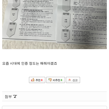
요즘 시대에 인증 정도는 해줘야겠죠
추천
0
비추천
0
신고
'2'
첨부